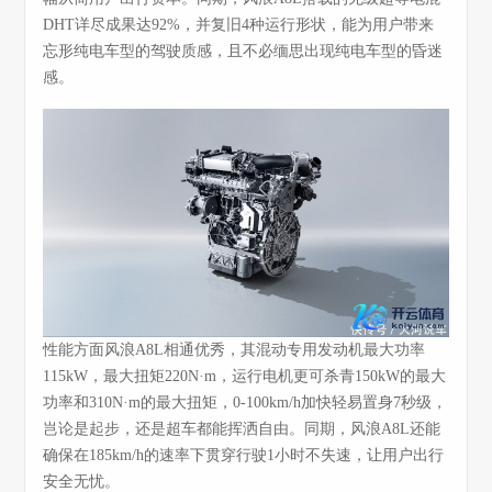
DHT详尽成果达92%，并复旧4种运行形状，能为用户带来
忘形纯电车型的驾驶质感，且不必缅思出现纯电车型的昏迷
感。
性能方面风浪A8L相通优秀，其混动专用发动机最大功率
115kW，最大扭矩220N·m，运行电机更可杀青150kW的最大
功率和310N·m的最大扭矩，0-100km/h加快轻易置身7秒级，
岂论是起步，还是超车都能挥洒自由。同期，风浪A8L还能
确保在185km/h的速率下贯穿行驶1小时不失速，让用户出行
安全无忧。