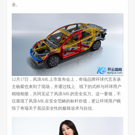
全。
12月17日，风浪A8L上市发布会上，奇瑞品牌环球代言东谈
主杨紫也来到了现场，并通过线上、线下的式样与环球用户
精细相接，共同见证了风浪A8L的安全实力。这一要领，不
仅展现了风浪A8L在安全范畴的标杆价值，更让环球用户晓
悟了奇瑞关于居品安全性的极致追求与自信。