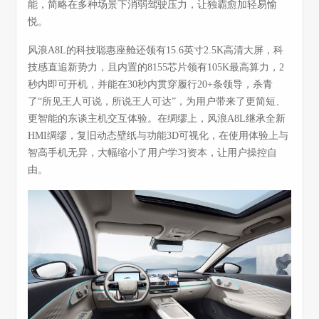
能，简略在多种场景下消弱驾驶压力，让独霸愈加轻易愉
悦。
风浪A8L的科技聪惠座舱还领有15.6英寸2.5K高清大屏，科
技感直追新势力，且内置的8155芯片领有105K最高算力，2
秒内即可开机，并能在30秒内贯穿履行20+条领导，杀青
了“所见王人可说，所说王人可达”，为用户带来了更简短、
更智能的东谈主机交互体验。在绸缪上，风浪A8L继承全新
HMI绸缪，复旧动态壁纸与功能3D可视化，在使用体验上与
智高手机无异，大幅缩小了用户学习资本，让用户操控自
由。