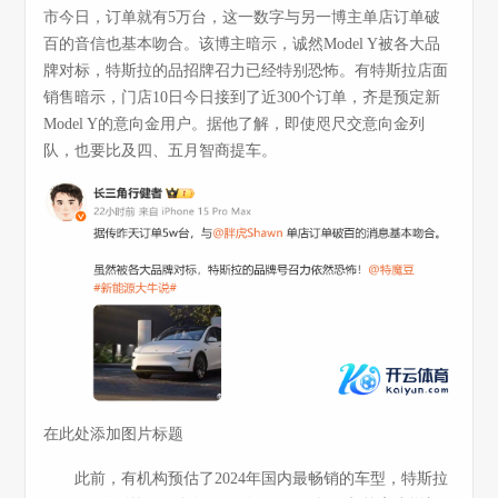
市今日，订单就有5万台，这一数字与另一博主单店订单破
百的音信也基本吻合。该博主暗示，诚然Model Y被各大品
牌对标，特斯拉的品招牌召力已经特别恐怖。有特斯拉店面
销售暗示，门店10日今日接到了近300个订单，齐是预定新
Model Y的意向金用户。据他了解，即使咫尺交意向金列
队，也要比及四、五月智商提车。
在此处添加图片标题
此前，有机构预估了2024年国内最畅销的车型，特斯拉