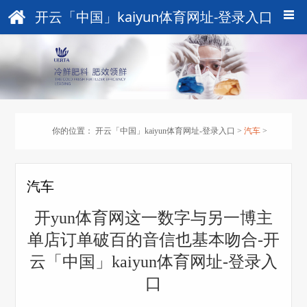
开云「中国」kaiyun体育网址-登录入口
你的位置：
开云「中国」kaiyun体育网址-登录入口
>
汽车
>
汽车
开yun体育网这一数字与另一博主
单店订单破百的音信也基本吻合-开
云「中国」kaiyun体育网址-登录入
口