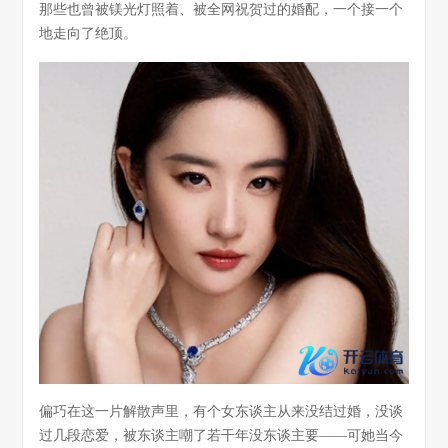
那些也曾被镁光灯照着、被全网祝贺过的婚配，一个接一个
地走向了绝顶。
偏巧在这一片解散声里，有个女东谈主从来没结过婚，没谈
过几段恋爱，被东谈主嘲了若干年没东谈主要——可她当今