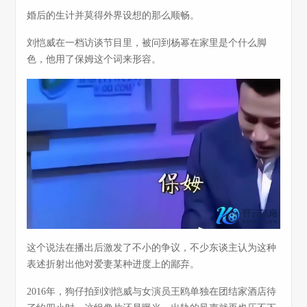
婚后的生计并莫得外界设想的那么顺畅。
刘恺威在一档访谈节目里，被问到杨幂在家里是个什么脚
色，他用了保姆这个词来形容。
这个说法在播出后激发了不小的争议，不少东谈主认为这种
表述折射出他对爱妻某种进度上的鄙弃。
2016年，狗仔拍到刘恺威与女演员王鸥单独在团结家酒店待