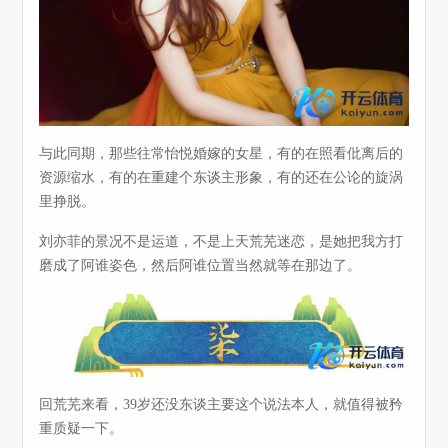
与此同期，那些往常怡悦婚嫁的女星，有的在照看仳离后的
资源缩水，有的在重建个东谈主形象，有的还在公论的旋涡
里挣脱。
刘亦菲的景况不是运道，不是上天荒芜迷恋，是她把我方打
磨成了阿谁姿色，然后阿谁位置当然就等在那边了。
回荒芜来看，39岁还没东谈主要这个说法本人，就值得被矜
重质疑一下。