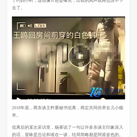
了约四小时，这组像片还是曝光，出轨的风声就再也压不下
去了。
2018年底，两东谈主矜重秘书仳离，商定共同供养女儿小糯
米。
仳离后的某次采访里，杨幂说了一句让许多东谈主印象深入
的话，冒昧是岂论和谁在一谈，结局简略都是阿谁姿色的。