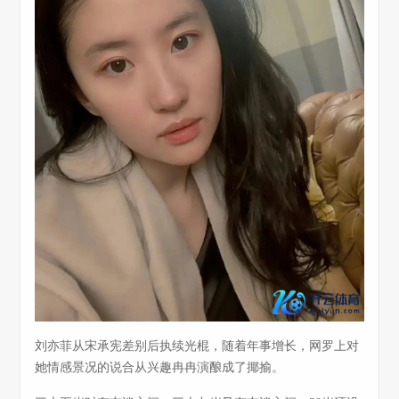
刘亦菲从宋承宪差别后执续光棍，随着年事增长，网罗上对
她情感景况的说合从兴趣冉冉演酿成了揶揄。