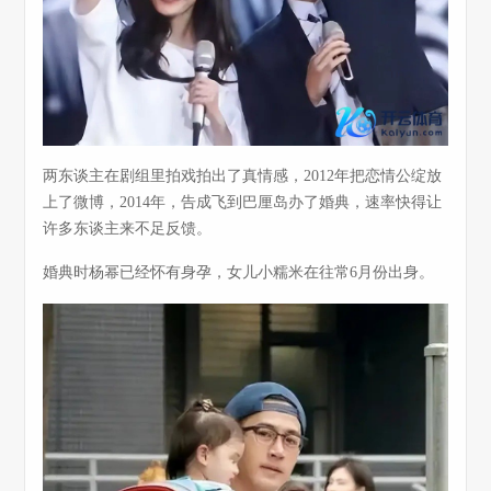
两东谈主在剧组里拍戏拍出了真情感，2012年把恋情公绽放
上了微博，2014年，告成飞到巴厘岛办了婚典，速率快得让
许多东谈主来不足反馈。
婚典时杨幂已经怀有身孕，女儿小糯米在往常6月份出身。