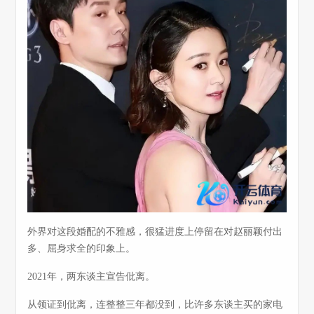
外界对这段婚配的不雅感，很猛进度上停留在对赵丽颖付出
多、屈身求全的印象上。
2021年，两东谈主宣告仳离。
从领证到仳离，连整整三年都没到，比许多东谈主买的家电