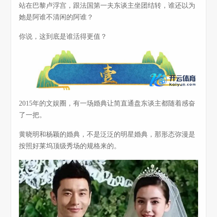
站在巴黎卢浮宫，跟法国第一夫东谈主坐团结转，谁还以为
她是阿谁不清闲的阿谁？
你说，这到底是谁活得更值？
2015年的文娱圈，有一场婚典让简直通盘东谈主都随着感奋
了一把。
黄晓明和杨颖的婚典，不是泛泛的明星婚典，那形态弥漫是
按照好莱坞顶级秀场的规格来的。