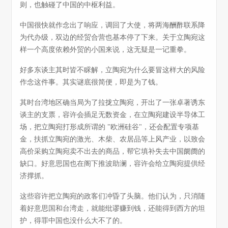
则，也触碰了中国的中枢利益。
中国很快就作念出了响应，调回了大使，将两海酬酢联系降
为代办级，双边的经贸合营也基本停了下来。关于立陶宛这
样一个高度依赖外贸的小国来说，这无疑是一记重拳。
好多东谈主其时皆不睬解，立陶宛为什么要冒这样大的风险
作念这件事。其实谜底很简便，即是为了钱。
其时台湾地区确当局为了拉拢立陶宛，开出了一张卓著诱东
谈主的支票，容许会插足无数资金，在立陶宛建设半导体工
场，把立陶宛打形成所谓的 "欧洲硅谷"，还会配置专项基
金，扶抓立陶宛的激光、木柴、农居品等上风产业，以致会
高价采购立陶宛卖不出去的商品，帮它填补失去中国阛阓的
缺口。好意思国也在阁下推波助澜，容许会给立陶宛提供经
济撑抓。
这些容许把立陶宛的政客们冲昏了头脑。他们认为，只消随
着好意思国和台湾走，就能纰谬赚到钱，还能得到西方的坦
护，得罪中国也没什么大不了的。