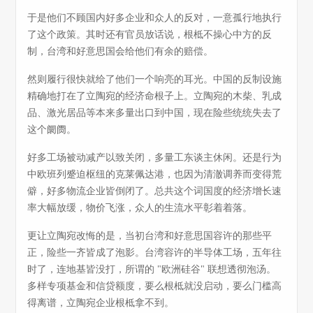
于是他们不顾国内好多企业和众人的反对，一意孤行地执行
了这个政策。其时还有官员放话说，根柢不操心中方的反
制，台湾和好意思国会给他们有余的赔偿。
然则履行很快就给了他们一个响亮的耳光。中国的反制设施
精确地打在了立陶宛的经济命根子上。立陶宛的木柴、乳成
品、激光居品等本来多量出口到中国，现在险些统统失去了
这个阛阓。
好多工场被动减产以致关闭，多量工东谈主休闲。还是行为
中欧班列蹙迫枢纽的克莱佩达港，也因为清澈调养而变得荒
僻，好多物流企业皆倒闭了。总共这个词国度的经济增长速
率大幅放缓，物价飞涨，众人的生流水平彰着着落。
更让立陶宛改悔的是，当初台湾和好意思国容许的那些平
正，险些一齐皆成了泡影。台湾容许的半导体工场，五年往
时了，连地基皆没打，所谓的 "欧洲硅谷" 联想透彻泡汤。
多样专项基金和信贷额度，要么根柢就没启动，要么门槛高
得离谱，立陶宛企业根柢拿不到。