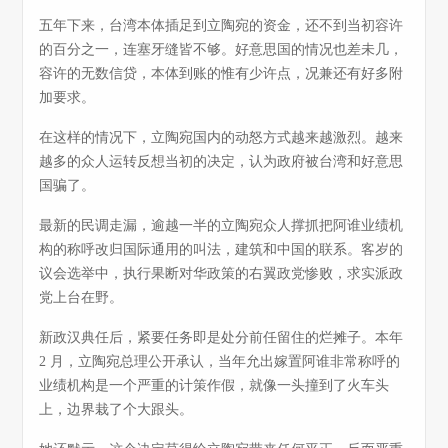
五年下来，台湾本体插足到立陶宛的资金，还不到当初容许
的百分之一，连塞牙缝皆不够。好意思国的情况也差未几，
容许的无数信贷，本体到账的惟有少许点，况兼还有好多附
加要求。
在这样的情况下，立陶宛国内的动怒方式越来越激烈。越来
越多的众人运转反想当初的决定，认为政府被台湾和好意思
国骗了。
最新的民调走漏，逾越一半的立陶宛众人撑抓把阿谁业绩机
构的称呼改归国际通用的叫法，建筑和中国的联系。客岁的
议会选举中，执行果断对华政策的右翼政党惨败，求实派政
党上台在野。
新政汉典任后，紧要任务即是处分前任留住的烂摊子。本年
2 月，立陶宛总理公开承认，当年允出嫁置阿谁非常称呼的
业绩机构是一个严重的计策作假，就像一头撞到了火车头
上，边界栽了个大跟头。